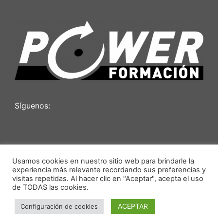
Síguenos:
Usamos cookies en nuestro sitio web para brindarle la
experiencia más relevante recordando sus preferencias y
Diseño web
visitas repetidas. Al hacer clic en "Aceptar", acepta el uso
de TODAS las cookies.
© 2026 Power Formacion - Cursos de maquinaria de
Artículo añadido al carrito.
ACEPTAR
Configuración de cookies
Finalizar Compra
elevación y movimiento de tierra en Valladolid
0 artículos -
0,00
€